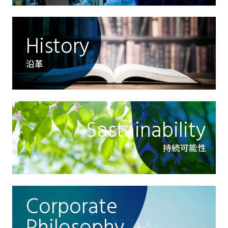
History
沿革
Sastainability
持続可能性
Corporate